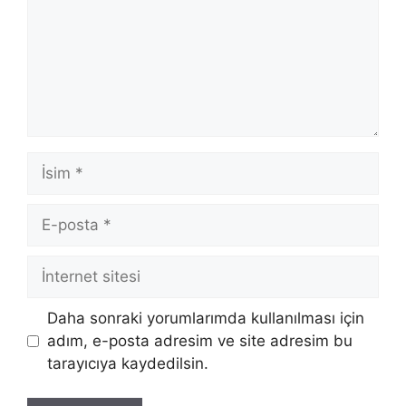
İsim
E-
posta
İnternet
sitesi
Daha sonraki yorumlarımda kullanılması için
adım, e-posta adresim ve site adresim bu
tarayıcıya kaydedilsin.