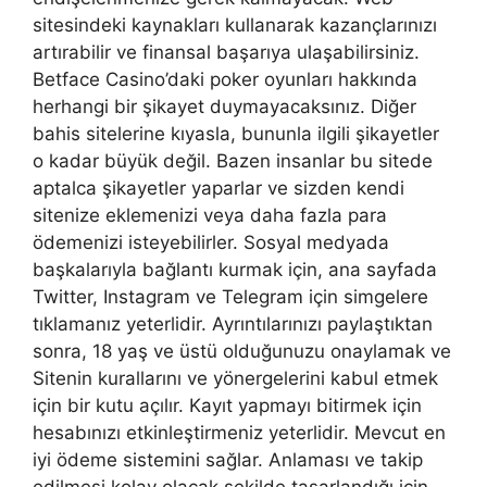
sitesindeki kaynakları kullanarak kazançlarınızı
artırabilir ve finansal başarıya ulaşabilirsiniz.
Betface Casino’daki poker oyunları hakkında
herhangi bir şikayet duymayacaksınız. Diğer
bahis sitelerine kıyasla, bununla ilgili şikayetler
o kadar büyük değil. Bazen insanlar bu sitede
aptalca şikayetler yaparlar ve sizden kendi
sitenize eklemenizi veya daha fazla para
ödemenizi isteyebilirler. Sosyal medyada
başkalarıyla bağlantı kurmak için, ana sayfada
Twitter, Instagram ve Telegram için simgelere
tıklamanız yeterlidir. Ayrıntılarınızı paylaştıktan
sonra, 18 yaş ve üstü olduğunuzu onaylamak ve
Sitenin kurallarını ve yönergelerini kabul etmek
için bir kutu açılır. Kayıt yapmayı bitirmek için
hesabınızı etkinleştirmeniz yeterlidir. Mevcut en
iyi ödeme sistemini sağlar. Anlaması ve takip