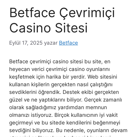
Betface Çevrimiçi
Casino Sitesi
Eylül 17, 2025
yazar
Betface
Betface çevrimiçi casino sitesi bu site, en
heyecan verici çevrimiçi casino oyunlarını
keşfetmek için harika bir yerdir. Web sitesini
kullanan kişilerin gerçekten nasıl çalıştığını
sevdiklerini öğrendik. Destek ekibi gerçekten
güzel ve ne yaptıklarını biliyor. Gerçek zamanlı
olarak sağladığımız yardımdan memnun
olmanızı istiyoruz. Birçok kullanıcının iyi vakit
geçirmeyi ve bu sitede kendilerini beğenmeyi
sevdiğini biliyoruz. Bu nedenle, oyunların devam