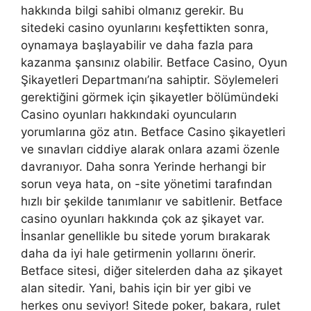
hakkında bilgi sahibi olmanız gerekir. Bu
sitedeki casino oyunlarını keşfettikten sonra,
oynamaya başlayabilir ve daha fazla para
kazanma şansınız olabilir. Betface Casino, Oyun
Şikayetleri Departmanı’na sahiptir. Söylemeleri
gerektiğini görmek için şikayetler bölümündeki
Casino oyunları hakkındaki oyuncuların
yorumlarına göz atın. Betface Casino şikayetleri
ve sınavları ciddiye alarak onlara azami özenle
davranıyor. Daha sonra Yerinde herhangi bir
sorun veya hata, on -site yönetimi tarafından
hızlı bir şekilde tanımlanır ve sabitlenir. Betface
casino oyunları hakkında çok az şikayet var.
İnsanlar genellikle bu sitede yorum bırakarak
daha da iyi hale getirmenin yollarını önerir.
Betface sitesi, diğer sitelerden daha az şikayet
alan sitedir. Yani, bahis için bir yer gibi ve
herkes onu seviyor! Sitede poker, bakara, rulet