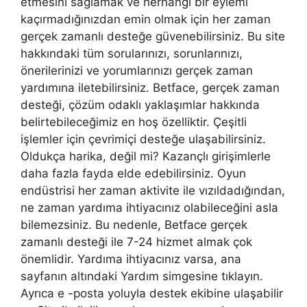
etmesini sağlamak ve herhangi bir eylemi
kaçırmadığınızdan emin olmak için her zaman
gerçek zamanlı desteğe güvenebilirsiniz. Bu site
hakkındaki tüm sorularınızı, sorunlarınızı,
önerilerinizi ve yorumlarınızı gerçek zaman
yardımına iletebilirsiniz. Betface, gerçek zaman
desteği, çözüm odaklı yaklaşımlar hakkında
belirtebileceğimiz en hoş özelliktir. Çeşitli
işlemler için çevrimiçi desteğe ulaşabilirsiniz.
Oldukça harika, değil mi? Kazançlı girişimlerle
daha fazla fayda elde edebilirsiniz. Oyun
endüstrisi her zaman aktivite ile vızıldadığından,
ne zaman yardıma ihtiyacınız olabileceğini asla
bilemezsiniz. Bu nedenle, Betface gerçek
zamanlı desteği ile 7-24 hizmet almak çok
önemlidir. Yardıma ihtiyacınız varsa, ana
sayfanın altındaki Yardım simgesine tıklayın.
Ayrıca e -posta yoluyla destek ekibine ulaşabilir