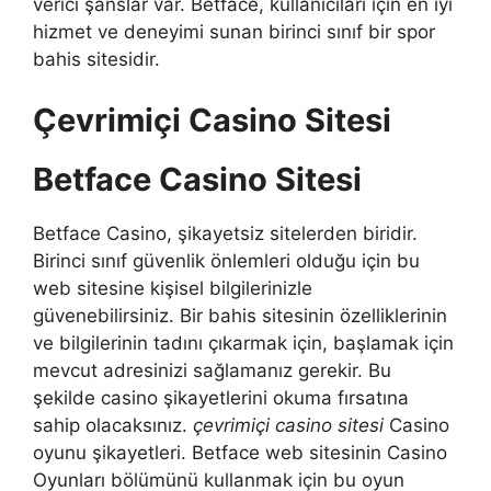
verici şanslar var. Betface, kullanıcıları için en iyi
hizmet ve deneyimi sunan birinci sınıf bir spor
bahis sitesidir.
Çevrimiçi Casino Sitesi
Betface Casino Sitesi
Betface Casino, şikayetsiz sitelerden biridir.
Birinci sınıf güvenlik önlemleri olduğu için bu
web sitesine kişisel bilgilerinizle
güvenebilirsiniz. Bir bahis sitesinin özelliklerinin
ve bilgilerinin tadını çıkarmak için, başlamak için
mevcut adresinizi sağlamanız gerekir. Bu
şekilde casino şikayetlerini okuma fırsatına
sahip olacaksınız.
çevrimiçi casino sitesi
Casino
oyunu şikayetleri. Betface web sitesinin Casino
Oyunları bölümünü kullanmak için bu oyun