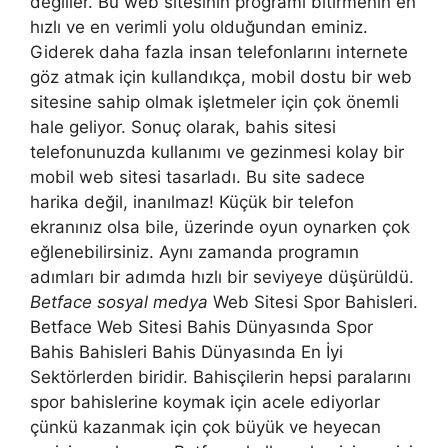
değiller. Bu web sitesinin programı bitirmenin en
hızlı ve en verimli yolu olduğundan eminiz.
Giderek daha fazla insan telefonlarını internete
göz atmak için kullandıkça, mobil dostu bir web
sitesine sahip olmak işletmeler için çok önemli
hale geliyor. Sonuç olarak, bahis sitesi
telefonunuzda kullanımı ve gezinmesi kolay bir
mobil web sitesi tasarladı. Bu site sadece
harika değil, inanılmaz! Küçük bir telefon
ekranınız olsa bile, üzerinde oyun oynarken çok
eğlenebilirsiniz. Aynı zamanda programın
adımları bir adımda hızlı bir seviyeye düşürüldü.
Betface sosyal medya
Web Sitesi Spor Bahisleri.
Betface Web Sitesi Bahis Dünyasında Spor
Bahis Bahisleri Bahis Dünyasında En İyi
Sektörlerden biridir. Bahisçilerin hepsi paralarını
spor bahislerine koymak için acele ediyorlar
çünkü kazanmak için çok büyük ve heyecan