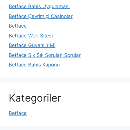
Betface Bahis Uygulaması
Betface Çevrimiçi Casinolar
Betface
Betface Web Sitesi
Betface Güvenilir Mi
Betface Sık Sık Sorulan Sorular
Betface Bahis Kuponu
Kategoriler
Betface