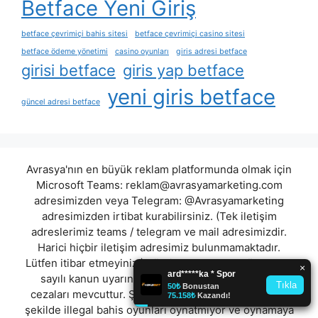
Betface Yeni Giriş
betface çevrimiçi bahis sitesi
betface çevrimiçi casino sitesi
betface ödeme yönetimi
casino oyunları
giris adresi betface
girisi betface
giris yap betface
yeni giris betface
güncel adresi betface
Avrasya'nın en büyük reklam platformunda olmak için
Microsoft Teams:
reklam@avrasyamarketing.com
adresimizden veya Telegram: @Avrasyamarketing
adresimizden irtibat kurabilirsiniz. (Tek iletişim
adreslerimiz teams / telegram ve mail adresimizdir.
Harici hiçbir iletişim adresimiz bulunmamaktadır.
Lütfen itibar etmeyiniz.) Türkiye yasalarına göre 7258
sayılı kanun uyarınca yasa dışı bahis oynamanın
cezaları mevcuttur. Şu an bulunduğunuz site hiç bir
şekilde illegal bahis oyunları oynatmıyor ve oynamaya