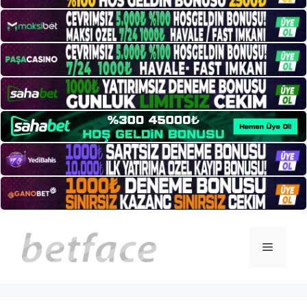
İçeriğe
atla
Menü