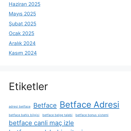
Haziran 2025
Mayıs 2025
Şubat 2025
Ocak 2025
Aralık 2024
Kasım 2024
Etiketler
Betface Adresi
Betface
adresi betface
betface bahis bilgisi
betface belge talebi
betface bonus sistemi
betface canli maç izle