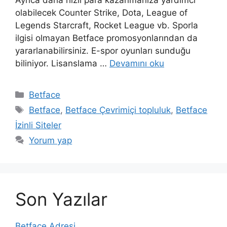
olabilecek Counter Strike, Dota, League of
Legends Starcraft, Rocket League vb. Sporla
ilgisi olmayan Betface promosyonlarından da
yararlanabilirsiniz. E-spor oyunları sunduğu
biliniyor. Lisanslama …
Devamını oku
Kategoriler
Betface
Etiketler
Betface
,
Betface Çevrimiçi topluluk
,
Betface
İzinli Siteler
Yorum yap
Son Yazılar
Betface Adresi